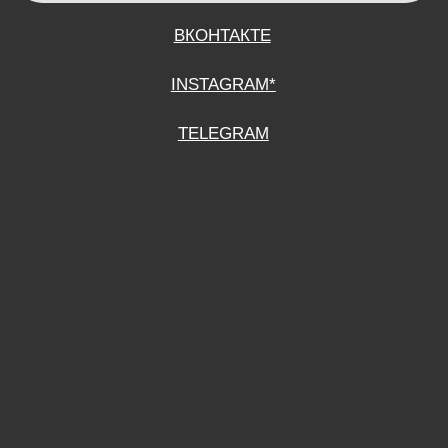
СОГЛАСИЕ НА ОБРАБОТКУ ПЕРСОНАЛЬНЫХ ДАННЫХ
ПОЛИТИТИКА В ОТНОШЕНИИ ОБРАБОТКИ ПЕРСОНАЛЬНЫХ ДАННЫХ
ДОГОВОР КУПЛИ-ПРОДАЖИ
ИП ПОДДУБНЫЙ А.Г.
ИНН: 390515008408
*Instagram принадлежит компании Meta Platforms Inc., которая признана
экстремистской организацией и запрещена на территории Российской
Федерации.