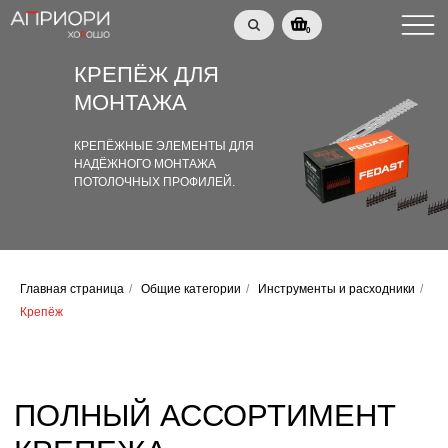
0
КРЕПЁЖ ДЛЯ
МОНТАЖА
КРЕПЁЖНЫЕ ЭЛЕМЕНТЫ ДЛЯ
НАДЁЖНОГО МОНТАЖА
ПОТОЛОЧНЫХ ПРОФИЛЕЙ.
Главная страница
/
Общие категории
/
Инструменты и расходники
/
ПОЛНЫЙ АССОРТИМЕНТ
Крепёж
КРЕПЕЖА
Крепёж для натяжных потолков — надёжные
элементы для установки профилей и аксессуаров.
Оптовая продажа в Калининграде по выгодным
условиям.