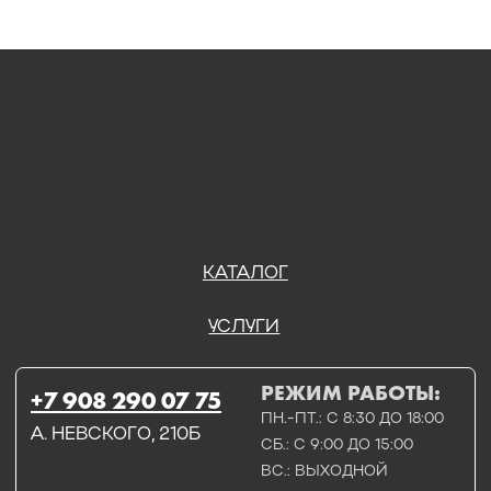
+7 908 290 07 75
ПН.-ПТ.: С 8:30 ДО 18:00
А. НЕВСКОГО, 210Б
СБ.: С 9:00 ДО 15:00
ВС.: ВЫХОДНОЙ
РЕЖИМ РАБОТЫ:
+7 908 290 09 54
ДЗЕРЖИНСКОГО, 19Б
ПН.-ПТ.: С 8:30 ДО 18:00
СБ.: ВЫХОДНОЙ
ВС.: ВЫХОДНОЙ
ЗАДАТЬ ВОПРОС
ВКОНТАКТЕ
INSTAGRAM*
TELEGRAM
ТЕХНИЧЕСКИЕ КАРТЫ
НАПИСАТЬ В МАХ
3D МОДЕЛИ
КАТАЛОГ