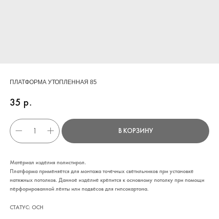
ПЛАТФОРМА УТОПЛЕННАЯ 85
35
р.
В КОРЗИНУ
Материал изделия полистирол.
Платформа применяется для монтажа точечных светильников при установке
натяжных потолков. Данное изделие крепится к основному потолку при помощи
КАТАЛОГ
перфорированной ленты или подвесов для гипсокартона.
УСЛУГИ
СТАТУС: ОСН
РЕЖИМ РАБОТЫ: