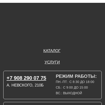
А. НЕВСКОГО, 210Б
СБ.: С 9:00 ДО 15:00
ВС.: ВЫХОДНОЙ
РЕЖИМ РАБОТЫ:
+7 908 290 09 54
ДЗЕРЖИНСКОГО, 19Б
ПН.-ПТ.: С 8:30 ДО 18:00
СБ.: ВЫХОДНОЙ
ВС.: ВЫХОДНОЙ
ЗАДАТЬ ВОПРОС
ВКОНТАКТЕ
INSTAGRAM*
TELEGRAM
ТЕХНИЧЕСКИЕ КАРТЫ
НАПИСАТЬ В МАХ
3D МОДЕЛИ
КАТАЛОГ