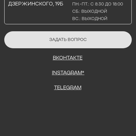
СОГЛАСИЕ НА ОБРАБОТКУ ПЕРСОНАЛЬНЫХ ДАННЫХ
ПОЛИТИТИКА В ОТНОШЕНИИ ОБРАБОТКИ ПЕРСОНАЛЬНЫХ ДАННЫХ
ДОГОВОР КУПЛИ-ПРОДАЖИ
ИП ПОДДУБНЫЙ А.Г.
ИНН: 390515008408
*Instagram принадлежит компании Meta Platforms Inc., которая
признана экстремистской организацией и запрещена на
территории Российской Федерации.