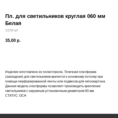
Пл. для светильников круглая 060 мм
Белая
1/150 шт
35,00
р.
Изделие изготовлено из полистерола. Точечная платформа
(закладная) для светильников крепится к основному потолку при
помощи перфорированной ленты или подвесов для гипсокартона.
Данная модель платформы позволяет производить крепление
КАТАЛОГ
светильников с наружным установочным диаметром 60 мм.
УСЛУГИ
СТАТУС: ОСН
РЕЖИМ РАБОТЫ:
+7 908 290 07 75
ПН.-ПТ.: С 8:30 ДО 18:00
А. НЕВСКОГО, 210Б
СБ.: С 9:00 ДО 15:00