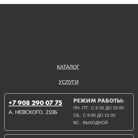
А. НЕВСКОГО, 210Б
СБ.: С 9:00 ДО 15:00
ВС.: ВЫХОДНОЙ
РЕЖИМ РАБОТЫ:
+7 908 290 09 54
ДЗЕРЖИНСКОГО, 19Б
ПН.-ПТ.: С 8:30 ДО 18:00
СБ.: ВЫХОДНОЙ
ВС.: ВЫХОДНОЙ
ЗАДАТЬ ВОПРОС
ВКОНТАКТЕ
INSTAGRAM*
TELEGRAM
ТЕХНИЧЕСКИЕ КАРТЫ
НАПИСАТЬ В МАХ
3D МОДЕЛИ
КАТАЛОГ