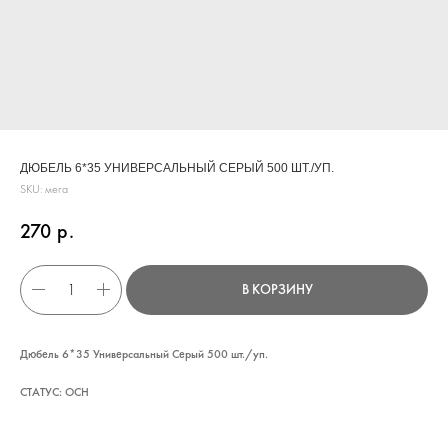
ДЮБЕЛЬ 6*35 УНИВЕРСАЛЬНЫЙ СЕРЫЙ 500 ШТ./УП.
SKU:
мега
270
р.
В КОРЗИНУ
КАТАЛОГ
Дюбель 6*35 Универсальный Серый 500 шт./уп.
УСЛУГИ
СТАТУС: ОСН
РЕЖИМ РАБОТЫ:
+7 908 290 07 75
ПН.-ПТ.: С 8:30 ДО 18:00