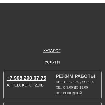
А. НЕВСКОГО, 210Б
СБ.: С 9:00 ДО 15:00
ВС.: ВЫХОДНОЙ
РЕЖИМ РАБОТЫ:
+7 908 290 09 54
ДЗЕРЖИНСКОГО, 19Б
ПН.-ПТ.: С 8:30 ДО 18:00
СБ.: ВЫХОДНОЙ
ВС.: ВЫХОДНОЙ
ЗАДАТЬ ВОПРОС
ВКОНТАКТЕ
INSTAGRAM*
TELEGRAM
ТЕХНИЧЕСКИЕ КАРТЫ
НАПИСАТЬ В МАХ
3D МОДЕЛИ
КАТАЛОГ