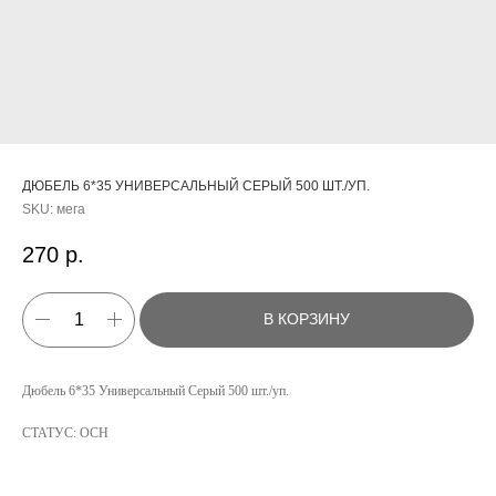
ДЮБЕЛЬ 6*35 УНИВЕРСАЛЬНЫЙ СЕРЫЙ 500 ШТ./УП.
SKU:
мега
270
р.
В КОРЗИНУ
КАТАЛОГ
Дюбель 6*35 Универсальный Серый 500 шт./уп.
УСЛУГИ
СТАТУС: ОСН
РЕЖИМ РАБОТЫ:
+7 908 290 07 75
ПН.-ПТ.: С 8:30 ДО 18:00