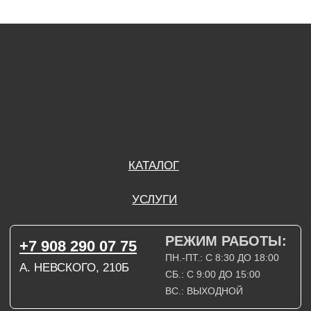
ПН.-ПТ.: С 8:30 ДО 18:00
А. НЕВСКОГО, 210Б
СБ.: С 9:00 ДО 15:00
ВС.: ВЫХОДНОЙ
РЕЖИМ РАБОТЫ:
+7 908 290 09 54
ДЗЕРЖИНСКОГО, 19Б
ПН.-ПТ.: С 8:30 ДО 18:00
СБ.: ВЫХОДНОЙ
ВС.: ВЫХОДНОЙ
ЗАДАТЬ ВОПРОС
ВКОНТАКТЕ
INSTAGRAM*
TELEGRAM
ТЕХНИЧЕСКИЕ КАРТЫ
НАПИСАТЬ В МАХ
3D МОДЕЛИ
КАТАЛОГ