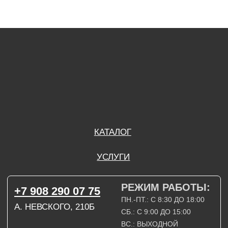
РЕЖИМ РАБОТЫ:
+7 908 290 07 75
ПН.-ПТ.: С 8:30 ДО 18:00
А. НЕВСКОГО, 210Б
СБ.: С 9:00 ДО 15:00
ВС.: ВЫХОДНОЙ
РЕЖИМ РАБОТЫ:
+7 908 290 09 54
ДЗЕРЖИНСКОГО, 19Б
ПН.-ПТ.: С 8:30 ДО 18:00
СБ.: ВЫХОДНОЙ
ВС.: ВЫХОДНОЙ
ЗАДАТЬ ВОПРОС
ВКОНТАКТЕ
INSTAGRAM*
TELEGRAM
ТЕХНИЧЕСКИЕ КАРТЫ
НАПИСАТЬ В МАХ
3D МОДЕЛИ
КАТАЛОГ