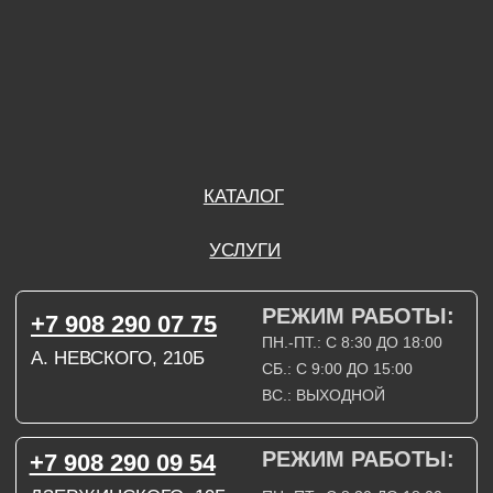
ВС.: ВЫХОДНОЙ
РЕЖИМ РАБОТЫ:
+7 908 290 09 54
ДЗЕРЖИНСКОГО, 19Б
ПН.-ПТ.: С 8:30 ДО 18:00
СБ.: ВЫХОДНОЙ
ВС.: ВЫХОДНОЙ
ЗАДАТЬ ВОПРОС
ВКОНТАКТЕ
INSTAGRAM*
TELEGRAM
ТЕХНИЧЕСКИЕ КАРТЫ
НАПИСАТЬ В МАХ
3D МОДЕЛИ
КАТАЛОГ