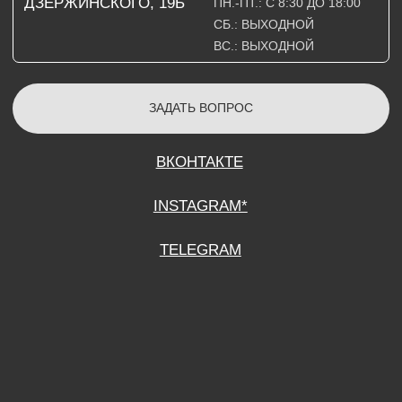
СОГЛАСИЕ НА ОБРАБОТКУ ПЕРСОНАЛЬНЫХ ДАННЫХ
ПОЛИТИТИКА В ОТНОШЕНИИ ОБРАБОТКИ ПЕРСОНАЛЬНЫХ ДАННЫХ
ДОГОВОР КУПЛИ-ПРОДАЖИ
ИП ПОДДУБНЫЙ А.Г.
ИНН: 390515008408
*Instagram принадлежит компании Meta Platforms Inc., которая признана
экстремистской организацией и запрещена на территории Российской
Федерации.