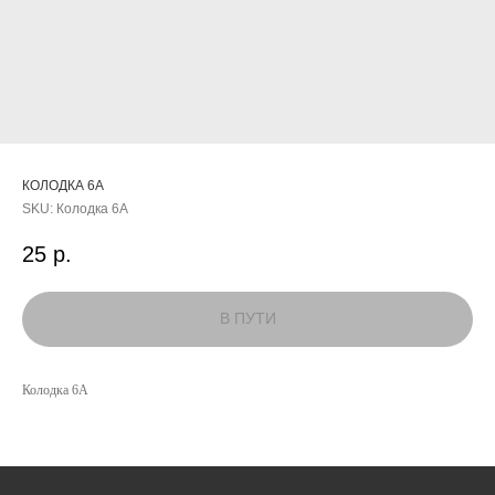
КОЛОДКА 6А
SKU:
Колодка 6А
25
р.
КАТАЛОГ
Колодка 6А
УСЛУГИ
РЕЖИМ РАБОТЫ:
+7 908 290 07 75
ПН.-ПТ.: С 8:30 ДО 18:00
А. НЕВСКОГО, 210Б
СБ.: С 9:00 ДО 15:00