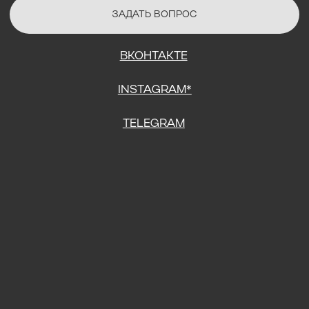
СОГЛАСИЕ НА ОБРАБОТКУ ПЕРСОНАЛЬНЫХ ДАННЫХ
ПОЛИТИТИКА В ОТНОШЕНИИ ОБРАБОТКИ ПЕРСОНАЛЬНЫХ ДАННЫХ
ДОГОВОР КУПЛИ-ПРОДАЖИ
ИП ПОДДУБНЫЙ А.Г.
ИНН: 390515008408
*Instagram принадлежит компании Meta Platforms Inc., которая
признана экстремистской организацией и запрещена на
территории Российской Федерации.