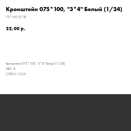
Кронштейн 075*100, "3*4" Белый (1/24)
75*100 (3*4)
22,00
р.
Кронштейн 075*100, "3*4" Белый (1/24)
ABC: A
КАТАЛОГ
СТАТУС: ОСН
УСЛУГИ
РЕЖИМ РАБОТЫ:
+7 908 290 07 75
ПН.-ПТ.: С 8:30 ДО 18:00
А. НЕВСКОГО, 210Б
СБ.: С 9:00 ДО 15:00
ВС.: ВЫХОДНОЙ
РЕЖИМ РАБОТЫ:
+7 908 290 09 54
ДЗЕРЖИНСКОГО, 19Б
ПН.-ПТ.: С 8:30 ДО 18:00