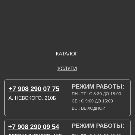
ВС.: ВЫХОДНОЙ
РЕЖИМ РАБОТЫ:
+7 908 290 09 54
ДЗЕРЖИНСКОГО, 19Б
ПН.-ПТ.: С 8:30 ДО 18:00
СБ.: ВЫХОДНОЙ
ВС.: ВЫХОДНОЙ
ЗАДАТЬ ВОПРОС
ВКОНТАКТЕ
INSTAGRAM*
TELEGRAM
ТЕХНИЧЕСКИЕ КАРТЫ
НАПИСАТЬ В МАХ
3D МОДЕЛИ
КАТАЛОГ