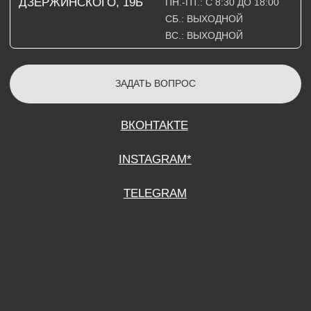
СОГЛАСИЕ НА ОБРАБОТКУ ПЕРСОНАЛЬНЫХ ДАННЫХ
ПОЛИТИТИКА В ОТНОШЕНИИ ОБРАБОТКИ ПЕРСОНАЛЬНЫХ ДАННЫХ
ДОГОВОР КУПЛИ-ПРОДАЖИ
ИП ПОДДУБНЫЙ А.Г.
ИНН: 390515008408
*Instagram принадлежит компании Meta Platforms Inc., которая признана
экстремистской организацией и запрещена на территории Российской
Федерации.