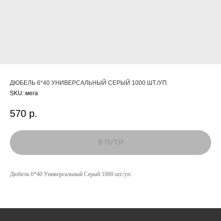
ДЮБЕЛЬ 6*40 УНИВЕРСАЛЬНЫЙ СЕРЫЙ 1000 ШТ./УП.
SKU:
мега
570
р.
КАТАЛОГ
Дюбель 6*40 Универсальный Серый 1000 шт./уп.
УСЛУГИ
РЕЖИМ РАБОТЫ:
+7 908 290 07 75
ПН.-ПТ.: С 8:30 ДО 18:00
А. НЕВСКОГО, 210Б
СБ.: С 9:00 ДО 15:00