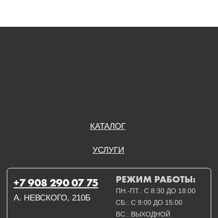
РЕЖИМ РАБОТЫ:
+7 908 290 07 75
ПН.-ПТ.: С 8:30 ДО 18:00
А. НЕВСКОГО, 210Б
СБ.: С 9:00 ДО 15:00
ВС.: ВЫХОДНОЙ
РЕЖИМ РАБОТЫ:
+7 908 290 09 54
ДЗЕРЖИНСКОГО, 19Б
ПН.-ПТ.: С 8:30 ДО 18:00
СБ.: ВЫХОДНОЙ
ВС.: ВЫХОДНОЙ
ЗАДАТЬ ВОПРОС
ВКОНТАКТЕ
INSTAGRAM*
TELEGRAM
ТЕХНИЧЕСКИЕ КАРТЫ
НАПИСАТЬ В МАХ
3D МОДЕЛИ
КАТАЛОГ