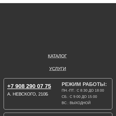
А. НЕВСКОГО, 210Б
СБ.: С 9:00 ДО 15:00
ВС.: ВЫХОДНОЙ
РЕЖИМ РАБОТЫ:
+7 908 290 09 54
ДЗЕРЖИНСКОГО, 19Б
ПН.-ПТ.: С 8:30 ДО 18:00
СБ.: ВЫХОДНОЙ
ВС.: ВЫХОДНОЙ
ЗАДАТЬ ВОПРОС
ВКОНТАКТЕ
INSTAGRAM*
TELEGRAM
ТЕХНИЧЕСКИЕ КАРТЫ
НАПИСАТЬ В МАХ
3D МОДЕЛИ
КАТАЛОГ