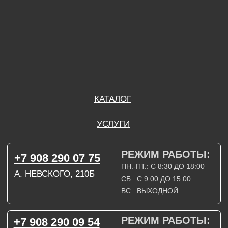
ВС.: ВЫХОДНОЙ
РЕЖИМ РАБОТЫ:
+7 908 290 09 54
ДЗЕРЖИНСКОГО, 19Б
ПН.-ПТ.: С 8:30 ДО 18:00
СБ.: ВЫХОДНОЙ
ВС.: ВЫХОДНОЙ
ЗАДАТЬ ВОПРОС
ВКОНТАКТЕ
INSTAGRAM*
TELEGRAM
ТЕХНИЧЕСКИЕ КАРТЫ
НАПИСАТЬ В МАХ
3D МОДЕЛИ
КАТАЛОГ