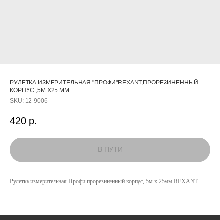
РУЛЕТКА ИЗМЕРИТЕЛЬНАЯ "ПРОФИ"REXANT,ПРОРЕЗИНЕННЫЙ
КОРПУС ,5М Х25 ММ
SKU:
12-9006
420
р.
КАТАЛОГ
УСЛУГИ
Рулетка измерительная Профи прорезиненный корпус, 5м х 25мм REXANT
РЕЖИМ РАБОТЫ:
+7 908 290 07 75
ПН.-ПТ.: С 8:30 ДО 18:00
А. НЕВСКОГО, 210Б
СБ.: С 9:00 ДО 15:00