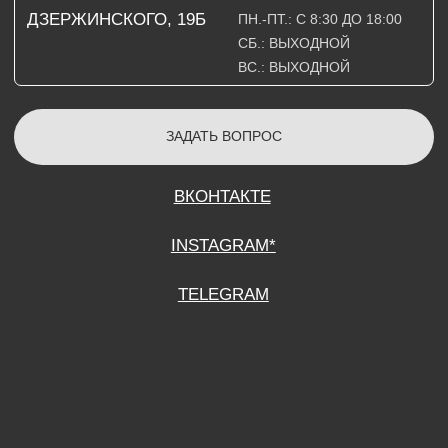
СОГЛАСИЕ НА ОБРАБОТКУ ПЕРСОНАЛЬНЫХ ДАННЫХ
ПОЛИТИТИКА В ОТНОШЕНИИ ОБРАБОТКИ ПЕРСОНАЛЬНЫХ ДАННЫХ
ДОГОВОР КУПЛИ-ПРОДАЖИ
ИП ПОДДУБНЫЙ А.Г.
ИНН: 390515008408
*Instagram принадлежит компании Meta Platforms Inc., которая признана
экстремистской организацией и запрещена на территории Российской