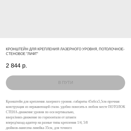
КРОНШТЕЙН ДЛЯ КРЕПЛЕНИЯ ЛАЗЕРНОГО УРОВНЯ, ПОТОЛОЧНОЕ-
СТЕНОВОЕ "ЛИФТ"
2 844
р.
Кронштейн для крепления лазерного уровня.-габариты 45х6сх5,5см-прочная
конструкция из нержавеющей стали- удобно повесить в любом месте ПОТОЛОК
СТЕНА-движение уровня по оси вертикально,
вверх/вниз-движение по горизонтали от штанги
КАТАЛОГ
вперед/назад-адаптер на разные типы крепления 1/4, 5/8
дюймов-нанесена линейка 35см, для точного