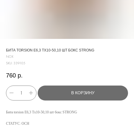
БИТА TORSION E6,3 TX10-50,10 ШТ БОКС STRONG
NOX
SKU:
339105
760
р.
В КОРЗИНУ
КАТАЛОГ
Бита torsion E6,3 Tx10-50,10 шт бокс STRONG
УСЛУГИ
СТАТУС: ОСН
РЕЖИМ РАБОТЫ:
+7 908 290 07 75