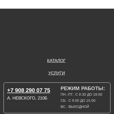
ПН.-ПТ.: С 8:30 ДО 18:00
А. НЕВСКОГО, 210Б
СБ.: С 9:00 ДО 15:00
ВС.: ВЫХОДНОЙ
РЕЖИМ РАБОТЫ:
+7 908 290 09 54
ДЗЕРЖИНСКОГО, 19Б
ПН.-ПТ.: С 8:30 ДО 18:00
СБ.: ВЫХОДНОЙ
ВС.: ВЫХОДНОЙ
ЗАДАТЬ ВОПРОС
ВКОНТАКТЕ
INSTAGRAM*
TELEGRAM
ТЕХНИЧЕСКИЕ КАРТЫ
НАПИСАТЬ В МАХ
3D МОДЕЛИ
КАТАЛОГ