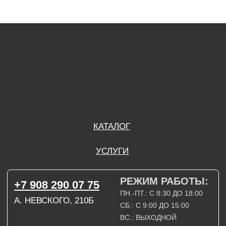
РЕЖИМ РАБОТЫ:
+7 908 290 07 75
ПН.-ПТ.: С 8:30 ДО 18:00
А. НЕВСКОГО, 210Б
СБ.: С 9:00 ДО 15:00
ВС.: ВЫХОДНОЙ
РЕЖИМ РАБОТЫ:
+7 908 290 09 54
ДЗЕРЖИНСКОГО, 19Б
ПН.-ПТ.: С 8:30 ДО 18:00
СБ.: ВЫХОДНОЙ
ВС.: ВЫХОДНОЙ
ЗАДАТЬ ВОПРОС
ВКОНТАКТЕ
INSTAGRAM*
TELEGRAM
ТЕХНИЧЕСКИЕ КАРТЫ
НАПИСАТЬ В МАХ
3D МОДЕЛИ
КАТАЛОГ