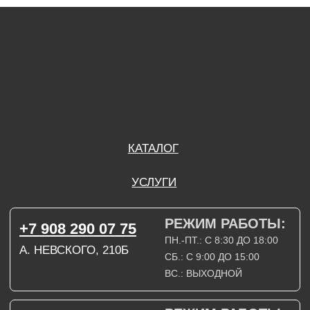
А. НЕВСКОГО, 210Б
СБ.: С 9:00 ДО 15:00
ВС.: ВЫХОДНОЙ
РЕЖИМ РАБОТЫ:
+7 908 290 09 54
ДЗЕРЖИНСКОГО, 19Б
ПН.-ПТ.: С 8:30 ДО 18:00
СБ.: ВЫХОДНОЙ
ВС.: ВЫХОДНОЙ
ЗАДАТЬ ВОПРОС
ВКОНТАКТЕ
INSTAGRAM*
TELEGRAM
ТЕХНИЧЕСКИЕ КАРТЫ
НАПИСАТЬ В МАХ
3D МОДЕЛИ
КАТАЛОГ