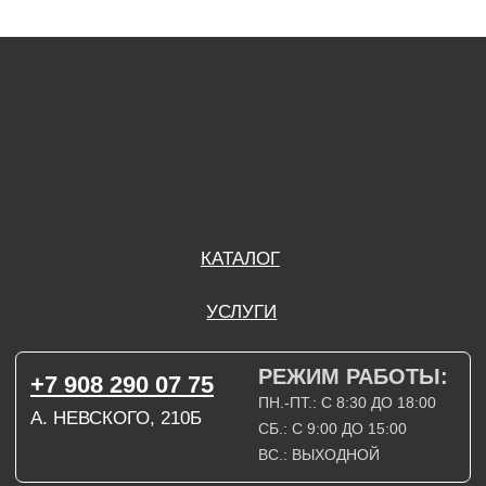
ПН.-ПТ.: С 8:30 ДО 18:00
А. НЕВСКОГО, 210Б
СБ.: С 9:00 ДО 15:00
ВС.: ВЫХОДНОЙ
РЕЖИМ РАБОТЫ:
+7 908 290 09 54
ДЗЕРЖИНСКОГО, 19Б
ПН.-ПТ.: С 8:30 ДО 18:00
СБ.: ВЫХОДНОЙ
ВС.: ВЫХОДНОЙ
ЗАДАТЬ ВОПРОС
ВКОНТАКТЕ
INSTAGRAM*
TELEGRAM
ТЕХНИЧЕСКИЕ КАРТЫ
НАПИСАТЬ В МАХ
3D МОДЕЛИ
КАТАЛОГ