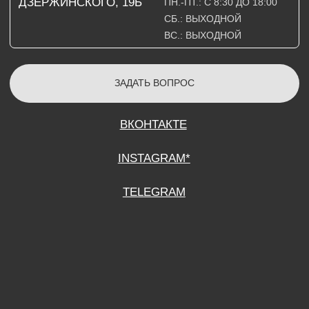
СОГЛАСИЕ НА ОБРАБОТКУ ПЕРСОНАЛЬНЫХ ДАННЫХ
ПОЛИТИТИКА В ОТНОШЕНИИ ОБРАБОТКИ ПЕРСОНАЛЬНЫХ ДАННЫХ
ДОГОВОР КУПЛИ-ПРОДАЖИ
ИП ПОДДУБНЫЙ А.Г.
ИНН: 390515008408
*Instagram принадлежит компании Meta Platforms Inc., которая признана
экстремистской организацией и запрещена на территории Российской
Федерации.