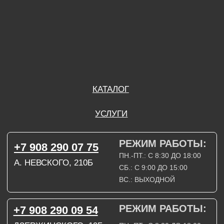
ВС.: ВЫХОДНОЙ
РЕЖИМ РАБОТЫ:
+7 908 290 09 54
ДЗЕРЖИНСКОГО, 19Б
ПН.-ПТ.: С 8:30 ДО 18:00
СБ.: ВЫХОДНОЙ
ВС.: ВЫХОДНОЙ
ЗАДАТЬ ВОПРОС
ВКОНТАКТЕ
INSTAGRAM*
TELEGRAM
ТЕХНИЧЕСКИЕ КАРТЫ
НАПИСАТЬ В МАХ
3D МОДЕЛИ
КАТАЛОГ