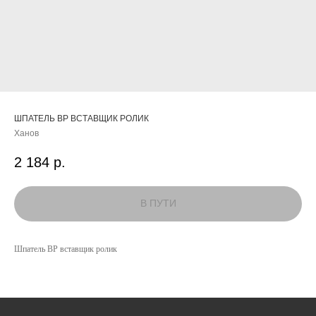
ШПАТЕЛЬ ВР ВСТАВЩИК РОЛИК
Ханов
2 184
р.
КАТАЛОГ
Шпатель ВР вставщик ролик
УСЛУГИ
РЕЖИМ РАБОТЫ:
+7 908 290 07 75
ПН.-ПТ.: С 8:30 ДО 18:00
А. НЕВСКОГО, 210Б
СБ.: С 9:00 ДО 15:00