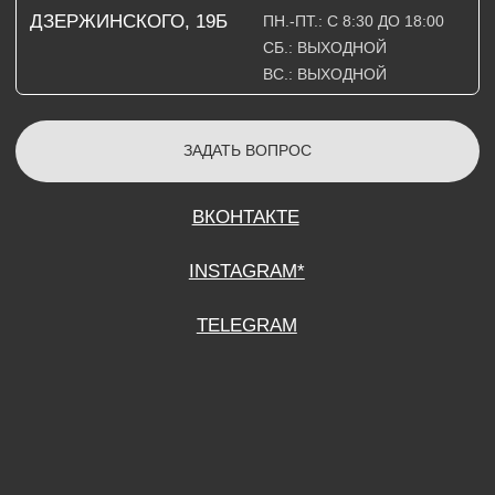
СОГЛАСИЕ НА ОБРАБОТКУ ПЕРСОНАЛЬНЫХ ДАННЫХ
ПОЛИТИТИКА В ОТНОШЕНИИ ОБРАБОТКИ ПЕРСОНАЛЬНЫХ ДАННЫХ
ДОГОВОР КУПЛИ-ПРОДАЖИ
ИП ПОДДУБНЫЙ А.Г.
ИНН: 390515008408
*Instagram принадлежит компании Meta Platforms Inc., которая признана
экстремистской организацией и запрещена на территории Российской