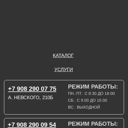
ВС.: ВЫХОДНОЙ
РЕЖИМ РАБОТЫ:
+7 908 290 09 54
ДЗЕРЖИНСКОГО, 19Б
ПН.-ПТ.: С 8:30 ДО 18:00
СБ.: ВЫХОДНОЙ
ВС.: ВЫХОДНОЙ
ЗАДАТЬ ВОПРОС
ВКОНТАКТЕ
INSTAGRAM*
TELEGRAM
ТЕХНИЧЕСКИЕ КАРТЫ
НАПИСАТЬ В МАХ
3D МОДЕЛИ
КАТАЛОГ