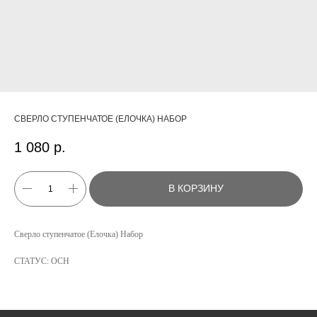
СВЕРЛО СТУПЕНЧАТОЕ (ЕЛОЧКА) НАБОР
1 080
р.
В КОРЗИНУ
Сверло ступенчатое (Елочка) Набор
КАТАЛОГ
УСЛУГИ
СТАТУС: ОСН
РЕЖИМ РАБОТЫ:
+7 908 290 07 75
ПН.-ПТ.: С 8:30 ДО 18:00
А. НЕВСКОГО, 210Б
СБ.: С 9:00 ДО 15:00