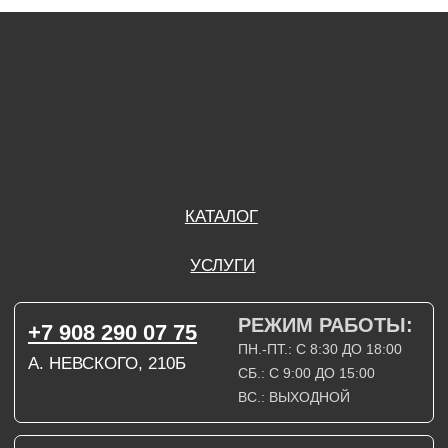
А. НЕВСКОГО, 210Б
СБ.: С 9:00 ДО 15:00
ВС.: ВЫХОДНОЙ
РЕЖИМ РАБОТЫ:
+7 908 290 09 54
ДЗЕРЖИНСКОГО, 19Б
ПН.-ПТ.: С 8:30 ДО 18:00
СБ.: ВЫХОДНОЙ
ВС.: ВЫХОДНОЙ
ЗАДАТЬ ВОПРОС
ВКОНТАКТЕ
INSTAGRAM*
TELEGRAM
ТЕХНИЧЕСКИЕ КАРТЫ
НАПИСАТЬ В МАХ
3D МОДЕЛИ
КАТАЛОГ