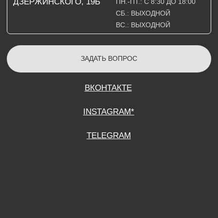
СОГЛАСИЕ НА ОБРАБОТКУ ПЕРСОНАЛЬНЫХ ДАННЫХ
ПОЛИТИТИКА В ОТНОШЕНИИ ОБРАБОТКИ ПЕРСОНАЛЬНЫХ ДАННЫХ
ДОГОВОР КУПЛИ-ПРОДАЖИ
ИП ПОДДУБНЫЙ А.Г.
ИНН: 390515008408
*Instagram принадлежит компании Meta Platforms Inc., которая признана
экстремистской организацией и запрещена на территории Российской
Федерации.