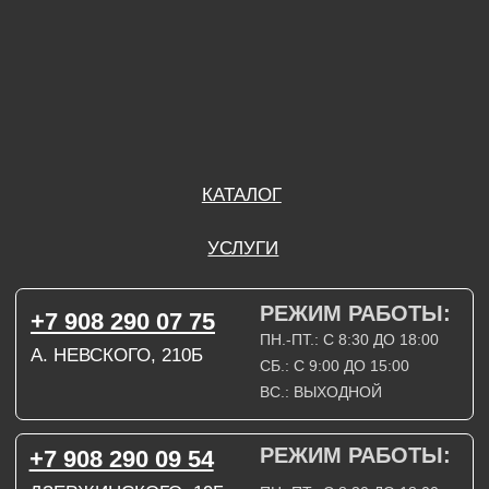
ВС.: ВЫХОДНОЙ
РЕЖИМ РАБОТЫ:
+7 908 290 09 54
ДЗЕРЖИНСКОГО, 19Б
ПН.-ПТ.: С 8:30 ДО 18:00
СБ.: ВЫХОДНОЙ
ВС.: ВЫХОДНОЙ
ЗАДАТЬ ВОПРОС
ВКОНТАКТЕ
INSTAGRAM*
TELEGRAM
ТЕХНИЧЕСКИЕ КАРТЫ
НАПИСАТЬ В МАХ
3D МОДЕЛИ
КАТАЛОГ