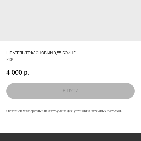
ШПАТЕЛЬ ТЕФЛОНОВЫЙ 0,55 БОИНГ
РКК
4 000
р.
КАТАЛОГ
Основной универсальный инструмент для установки натяжных потолков.
УСЛУГИ
РЕЖИМ РАБОТЫ:
+7 908 290 07 75
ПН.-ПТ.: С 8:30 ДО 18:00
А. НЕВСКОГО, 210Б
СБ.: С 9:00 ДО 15:00