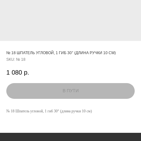
№ 18 ШПАТЕЛЬ УГЛОВОЙ, 1 ГИБ 30° (ДЛИНА РУЧКИ 10 СМ)
SKU:
№ 18
1 080
р.
КАТАЛОГ
№ 18 Шпатель угловой, 1 гиб 30° (длина ручки 10 см)
УСЛУГИ
РЕЖИМ РАБОТЫ:
+7 908 290 07 75
ПН.-ПТ.: С 8:30 ДО 18:00
А. НЕВСКОГО, 210Б
СБ.: С 9:00 ДО 15:00