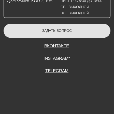
СОГЛАСИЕ НА ОБРАБОТКУ ПЕРСОНАЛЬНЫХ ДАННЫХ
ПОЛИТИТИКА В ОТНОШЕНИИ ОБРАБОТКИ ПЕРСОНАЛЬНЫХ ДАННЫХ
ДОГОВОР КУПЛИ-ПРОДАЖИ
ИП ПОДДУБНЫЙ А.Г.
ИНН: 390515008408
*Instagram принадлежит компании Meta Platforms Inc., которая признана
экстремистской организацией и запрещена на территории Российской
Федерации.