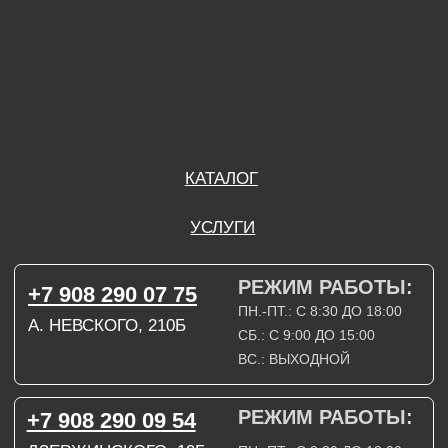
ВС.: ВЫХОДНОЙ
РЕЖИМ РАБОТЫ:
+7 908 290 09 54
ДЗЕРЖИНСКОГО, 19Б
ПН.-ПТ.: С 8:30 ДО 18:00
СБ.: ВЫХОДНОЙ
ВС.: ВЫХОДНОЙ
ЗАДАТЬ ВОПРОС
ВКОНТАКТЕ
INSTAGRAM*
TELEGRAM
ТЕХНИЧЕСКИЕ КАРТЫ
НАПИСАТЬ В МАХ
3D МОДЕЛИ
КАТАЛОГ