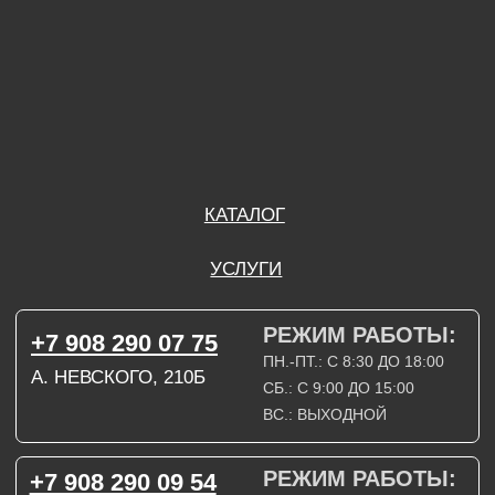
ВС.: ВЫХОДНОЙ
РЕЖИМ РАБОТЫ:
+7 908 290 09 54
ДЗЕРЖИНСКОГО, 19Б
ПН.-ПТ.: С 8:30 ДО 18:00
СБ.: ВЫХОДНОЙ
ВС.: ВЫХОДНОЙ
ЗАДАТЬ ВОПРОС
ВКОНТАКТЕ
INSTAGRAM*
TELEGRAM
ТЕХНИЧЕСКИЕ КАРТЫ
НАПИСАТЬ В МАХ
3D МОДЕЛИ
КАТАЛОГ