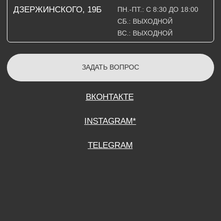
СОГЛАСИЕ НА ОБРАБОТКУ ПЕРСОНАЛЬНЫХ ДАННЫХ
ПОЛИТИТИКА В ОТНОШЕНИИ ОБРАБОТКИ ПЕРСОНАЛЬНЫХ ДАННЫХ
ДОГОВОР КУПЛИ-ПРОДАЖИ
ИП ПОДДУБНЫЙ А.Г.
ИНН: 390515008408
*Instagram принадлежит компании Meta Platforms Inc., которая признана
экстремистской организацией и запрещена на территории Российской