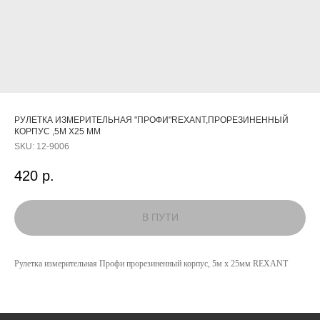
РУЛЕТКА ИЗМЕРИТЕЛЬНАЯ "ПРОФИ"REXANT,ПРОРЕЗИНЕННЫЙ
КОРПУС ,5М Х25 ММ
SKU:
12-9006
420
р.
КАТАЛОГ
УСЛУГИ
Рулетка измерительная Профи прорезиненный корпус, 5м х 25мм REXANT
РЕЖИМ РАБОТЫ:
+7 908 290 07 75
ПН.-ПТ.: С 8:30 ДО 18:00
А. НЕВСКОГО, 210Б
СБ.: С 9:00 ДО 15:00