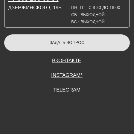
СОГЛАСИЕ НА ОБРАБОТКУ ПЕРСОНАЛЬНЫХ ДАННЫХ
ПОЛИТИТИКА В ОТНОШЕНИИ ОБРАБОТКИ ПЕРСОНАЛЬНЫХ ДАННЫХ
ДОГОВОР КУПЛИ-ПРОДАЖИ
ИП ПОДДУБНЫЙ А.Г.
ИНН: 390515008408
*Instagram принадлежит компании Meta Platforms Inc., которая признана
экстремистской организацией и запрещена на территории Российской