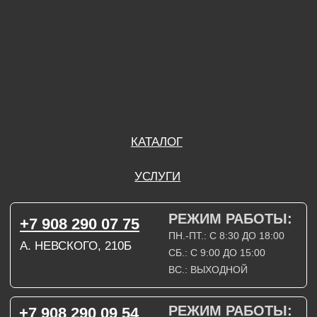
ВС.: ВЫХОДНОЙ
РЕЖИМ РАБОТЫ:
+7 908 290 09 54
ДЗЕРЖИНСКОГО, 19Б
ПН.-ПТ.: С 8:30 ДО 18:00
СБ.: ВЫХОДНОЙ
ВС.: ВЫХОДНОЙ
ЗАДАТЬ ВОПРОС
ВКОНТАКТЕ
INSTAGRAM*
TELEGRAM
ТЕХНИЧЕСКИЕ КАРТЫ
НАПИСАТЬ В МАХ
3D МОДЕЛИ
КАТАЛОГ