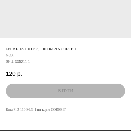
БИТА PH2-110 E6.3, 1 ШТ КАРТА COREBIT
NOX
SKU:
335211-1
120
р.
КАТАЛОГ
УСЛУГИ
Бита Ph2-110 E6.3, 1 шт карта COREBIT
РЕЖИМ РАБОТЫ:
+7 908 290 07 75
ПН.-ПТ.: С 8:30 ДО 18:00
А. НЕВСКОГО, 210Б
СБ.: С 9:00 ДО 15:00