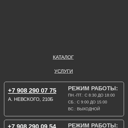
ВС.: ВЫХОДНОЙ
РЕЖИМ РАБОТЫ:
+7 908 290 09 54
ДЗЕРЖИНСКОГО, 19Б
ПН.-ПТ.: С 8:30 ДО 18:00
СБ.: ВЫХОДНОЙ
ВС.: ВЫХОДНОЙ
ЗАДАТЬ ВОПРОС
ВКОНТАКТЕ
INSTAGRAM*
TELEGRAM
ТЕХНИЧЕСКИЕ КАРТЫ
НАПИСАТЬ В МАХ
3D МОДЕЛИ
КАТАЛОГ