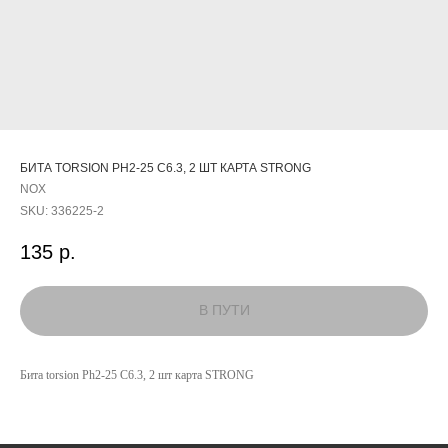
БИТА TORSION PH2-25 C6.3, 2 ШТ КАРТА STRONG
NOX
SKU:
336225-2
135
р.
КАТАЛОГ
УСЛУГИ
Бита torsion Ph2-25 C6.3, 2 шт карта STRONG
РЕЖИМ РАБОТЫ:
+7 908 290 07 75
ПН.-ПТ.: С 8:30 ДО 18:00
А. НЕВСКОГО, 210Б
СБ.: С 9:00 ДО 15:00