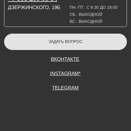
СОГЛАСИЕ НА ОБРАБОТКУ ПЕРСОНАЛЬНЫХ ДАННЫХ
ПОЛИТИТИКА В ОТНОШЕНИИ ОБРАБОТКИ ПЕРСОНАЛЬНЫХ ДАННЫХ
ДОГОВОР КУПЛИ-ПРОДАЖИ
ИП ПОДДУБНЫЙ А.Г.
ИНН: 390515008408
*Instagram принадлежит компании Meta Platforms Inc., которая признана
экстремистской организацией и запрещена на территории Российской