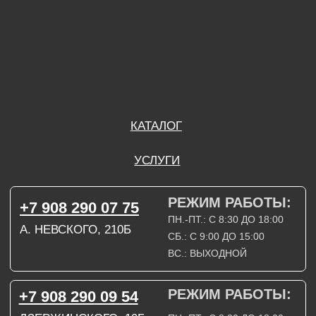
ВС.: ВЫХОДНОЙ
РЕЖИМ РАБОТЫ:
+7 908 290 09 54
ДЗЕРЖИНСКОГО, 19Б
ПН.-ПТ.: С 8:30 ДО 18:00
СБ.: ВЫХОДНОЙ
ВС.: ВЫХОДНОЙ
ЗАДАТЬ ВОПРОС
ВКОНТАКТЕ
INSTAGRAM*
TELEGRAM
ТЕХНИЧЕСКИЕ КАРТЫ
НАПИСАТЬ В МАХ
3D МОДЕЛИ
КАТАЛОГ