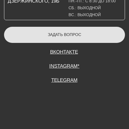
СОГЛАСИЕ НА ОБРАБОТКУ ПЕРСОНАЛЬНЫХ ДАННЫХ
ПОЛИТИТИКА В ОТНОШЕНИИ ОБРАБОТКИ ПЕРСОНАЛЬНЫХ ДАННЫХ
ДОГОВОР КУПЛИ-ПРОДАЖИ
ИП ПОДДУБНЫЙ А.Г.
ИНН: 390515008408
*Instagram принадлежит компании Meta Platforms Inc., которая признана
экстремистской организацией и запрещена на территории Российской
Федерации.