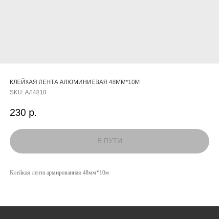
КЛЕЙКАЯ ЛЕНТА АЛЮМИНИЕВАЯ 48ММ*10М
SKU:
АЛ4810
230
р.
КАТАЛОГ
Клейкая лента армированная 48мм*10м
УСЛУГИ
РЕЖИМ РАБОТЫ:
+7 908 290 07 75
ПН.-ПТ.: С 8:30 ДО 18:00
А. НЕВСКОГО, 210Б
СБ.: С 9:00 ДО 15:00