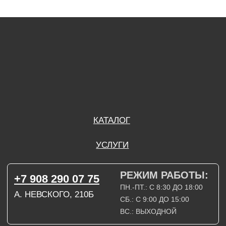
ПН.-ПТ.: С 8:30 ДО 18:00
А. НЕВСКОГО, 210Б
СБ.: С 9:00 ДО 15:00
ВС.: ВЫХОДНОЙ
РЕЖИМ РАБОТЫ:
+7 908 290 09 54
ДЗЕРЖИНСКОГО, 19Б
ПН.-ПТ.: С 8:30 ДО 18:00
СБ.: ВЫХОДНОЙ
ВС.: ВЫХОДНОЙ
ЗАДАТЬ ВОПРОС
ВКОНТАКТЕ
INSTAGRAM*
TELEGRAM
ТЕХНИЧЕСКИЕ КАРТЫ
НАПИСАТЬ В МАХ
3D МОДЕЛИ
КАТАЛОГ