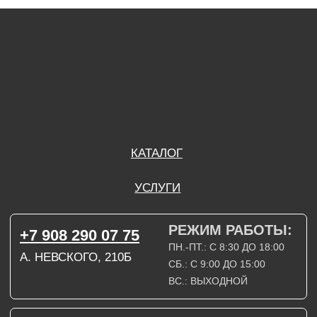
А. НЕВСКОГО, 210Б
СБ.: С 9:00 ДО 15:00
ВС.: ВЫХОДНОЙ
РЕЖИМ РАБОТЫ:
+7 908 290 09 54
ДЗЕРЖИНСКОГО, 19Б
ПН.-ПТ.: С 8:30 ДО 18:00
СБ.: ВЫХОДНОЙ
ВС.: ВЫХОДНОЙ
ЗАДАТЬ ВОПРОС
ВКОНТАКТЕ
INSTAGRAM*
TELEGRAM
ТЕХНИЧЕСКИЕ КАРТЫ
НАПИСАТЬ В МАХ
3D МОДЕЛИ
КАТАЛОГ