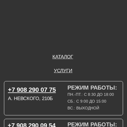
ВС.: ВЫХОДНОЙ
РЕЖИМ РАБОТЫ:
+7 908 290 09 54
ДЗЕРЖИНСКОГО, 19Б
ПН.-ПТ.: С 8:30 ДО 18:00
СБ.: ВЫХОДНОЙ
ВС.: ВЫХОДНОЙ
ЗАДАТЬ ВОПРОС
ВКОНТАКТЕ
INSTAGRAM*
TELEGRAM
ТЕХНИЧЕСКИЕ КАРТЫ
НАПИСАТЬ В МАХ
3D МОДЕЛИ
КАТАЛОГ