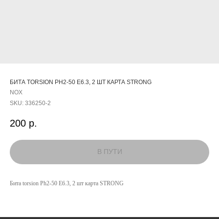
БИТА TORSION PH2-50 E6.3, 2 ШТ КАРТА STRONG
NOX
SKU:
336250-2
200
р.
КАТАЛОГ
УСЛУГИ
Бита torsion Ph2-50 E6.3, 2 шт карта STRONG
РЕЖИМ РАБОТЫ:
+7 908 290 07 75
ПН.-ПТ.: С 8:30 ДО 18:00
А. НЕВСКОГО, 210Б
СБ.: С 9:00 ДО 15:00