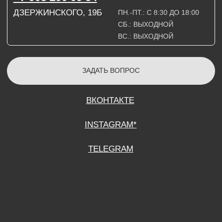
СОГЛАСИЕ НА ОБРАБОТКУ ПЕРСОНАЛЬНЫХ ДАННЫХ
ПОЛИТИТИКА В ОТНОШЕНИИ ОБРАБОТКИ ПЕРСОНАЛЬНЫХ ДАННЫХ
ДОГОВОР КУПЛИ-ПРОДАЖИ
ИП ПОДДУБНЫЙ А.Г.
ИНН: 390515008408
*Instagram принадлежит компании Meta Platforms Inc., которая признана
экстремистской организацией и запрещена на территории Российской