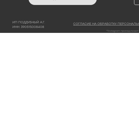
ИП ПОДДУБНЫЙ А.Г.
СОГЛАСИЕ НА ОБРАБОТКУ ПЕРСОНАЛЬ
ИНН: 390515008408
*Instagram принадлежит 