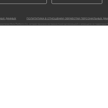
НЫХ ДАННЫХ
ПОЛИТИТИКА В ОТНОШЕНИИ ОБРАБОТКИ ПЕРСОНАЛЬНЫХ ДА
компании Meta Platforms Inc., которая признана экстремистской организацией и запрещена на территории