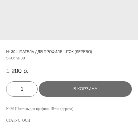
№ 30 ШПАТЕЛЬ ДЛЯ ПРОФИЛЯ ШТОК (ДЕРЕВО)
SKU:
№ 30
1 200
р.
В КОРЗИНУ
КАТАЛОГ
№ 30 Шпатель для профиля Шток (дерево)
УСЛУГИ
СТАТУС: ОСН
РЕЖИМ РАБОТЫ:
+7 908 290 07 75
ПН.-ПТ.: С 8:30 ДО 18:00