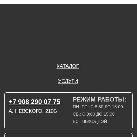
А. НЕВСКОГО, 210Б
СБ.: С 9:00 ДО 15:00
ВС.: ВЫХОДНОЙ
РЕЖИМ РАБОТЫ:
+7 908 290 09 54
ДЗЕРЖИНСКОГО, 19Б
ПН.-ПТ.: С 8:30 ДО 18:00
СБ.: ВЫХОДНОЙ
ВС.: ВЫХОДНОЙ
ЗАДАТЬ ВОПРОС
ВКОНТАКТЕ
INSTAGRAM*
TELEGRAM
ТЕХНИЧЕСКИЕ КАРТЫ
НАПИСАТЬ В МАХ
3D МОДЕЛИ
КАТАЛОГ