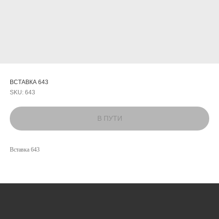
ВСТАВКА 643
SKU:
643
КАТАЛОГ
Вставка 643
УСЛУГИ
РЕЖИМ РАБОТЫ:
+7 908 290 07 75
ПН.-ПТ.: С 8:30 ДО 18:00
А. НЕВСКОГО, 210Б
СБ.: С 9:00 ДО 15:00
ВС.: ВЫХОДНОЙ