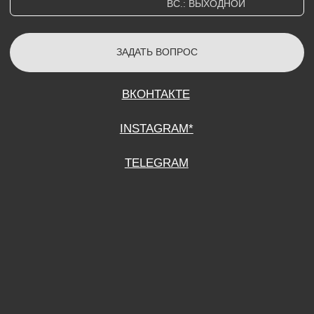
СОГЛАСИЕ НА ОБРАБОТКУ ПЕРСОНАЛЬНЫХ ДАННЫХ
ПОЛИТИТИКА В ОТНОШЕНИИ ОБРАБОТКИ ПЕРСОНАЛЬНЫХ ДАННЫХ
ДОГОВОР КУПЛИ-ПРОДАЖИ
ИП ПОДДУБНЫЙ А.Г.
ИНН: 390515008408
*Instagram принадлежит компании Meta Platforms Inc., которая признана
экстремистской организацией и запрещена на территории Российской
Федерации.