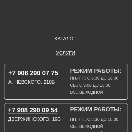
РЕЖИМ РАБОТЫ:
+7 908 290 09 54
ДЗЕРЖИНСКОГО, 19Б
ПН.-ПТ.: С 8:30 ДО 18:00
СБ.: ВЫХОДНОЙ
ВС.: ВЫХОДНОЙ
ЗАДАТЬ ВОПРОС
ВКОНТАКТЕ
INSTAGRAM*
TELEGRAM
ТЕХНИЧЕСКИЕ КАРТЫ
НАПИСАТЬ В МАХ
3D МОДЕЛИ
КАТАЛОГ