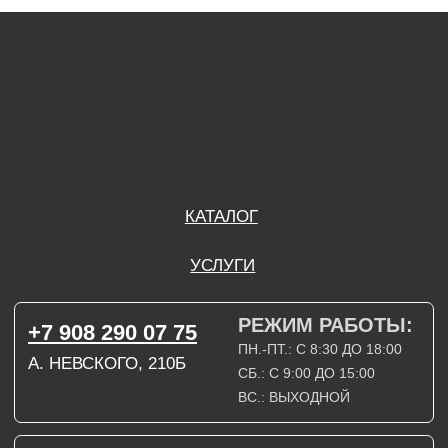
А. НЕВСКОГО, 210Б
СБ.: С 9:00 ДО 15:00
ВС.: ВЫХОДНОЙ
РЕЖИМ РАБОТЫ:
+7 908 290 09 54
ДЗЕРЖИНСКОГО, 19Б
ПН.-ПТ.: С 8:30 ДО 18:00
СБ.: ВЫХОДНОЙ
ВС.: ВЫХОДНОЙ
ЗАДАТЬ ВОПРОС
ВКОНТАКТЕ
INSTAGRAM*
TELEGRAM
ТЕХНИЧЕСКИЕ КАРТЫ
НАПИСАТЬ В МАХ
3D МОДЕЛИ
КАТАЛОГ