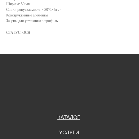
Ширина: 50 мм.
КАТАЛОГ
Светопропускаемость: <30%.<br />
Конструктивные элементы
УСЛУГИ
Зацепы для установки в профиль.
РЕЖИМ РАБОТЫ:
+7 908 290 07 75
СТАТУС: ОСН
ПН.-ПТ.: С 8:30 ДО 18:00
А. НЕВСКОГО, 210Б
СБ.: С 9:00 ДО 15:00
ВС.: ВЫХОДНОЙ
РЕЖИМ РАБОТЫ:
+7 908 290 09 54
ДЗЕРЖИНСКОГО, 19Б
ПН.-ПТ.: С 8:30 ДО 18:00
СБ.: ВЫХОДНОЙ
ВС.: ВЫХОДНОЙ
ЗАДАТЬ ВОПРОС
ВКОНТАКТЕ
INSTAGRAM*
TELEGRAM