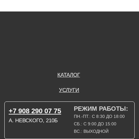
ПН.-ПТ.: С 8:30 ДО 18:00
А. НЕВСКОГО, 210Б
СБ.: С 9:00 ДО 15:00
ВС.: ВЫХОДНОЙ
РЕЖИМ РАБОТЫ:
+7 908 290 09 54
ДЗЕРЖИНСКОГО, 19Б
ПН.-ПТ.: С 8:30 ДО 18:00
СБ.: ВЫХОДНОЙ
ВС.: ВЫХОДНОЙ
ЗАДАТЬ ВОПРОС
ВКОНТАКТЕ
INSTAGRAM*
TELEGRAM
ТЕХНИЧЕСКИЕ КАРТЫ
НАПИСАТЬ В МАХ
3D МОДЕЛИ
КАТАЛОГ