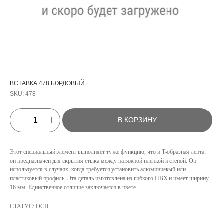
ВСТАВКА 478 БОРДОВЫЙ
SKU:
478
В КОРЗИНУ
Этот специальный элемент выполняет ту же функцию, что и Т-образная лента:
он предназначен для скрытия стыка между натяжной пленкой и стеной. Он
используется в случаях, когда требуется установить алюминиевый или
пластиковый профиль. Эта деталь изготовлена из гибкого ПВХ и имеет ширину
КАТАЛОГ
16 мм. Единственное отличие заключается в цвете.
УСЛУГИ
СТАТУС: ОСН
РЕЖИМ РАБОТЫ:
+7 908 290 07 75