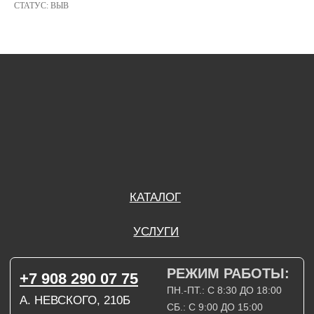
СТАТУС: ВЫВ
РЕЖИМ РАБОТЫ:
+7 908 290 07 75
ПН.-ПТ.: С 8:30 ДО 18:00
А. НЕВСКОГО, 210Б
СБ.: С 9:00 ДО 15:00
ВС.: ВЫХОДНОЙ
РЕЖИМ РАБОТЫ:
+7 908 290 09 54
ДЗЕРЖИНСКОГО, 19Б
ПН.-ПТ.: С 8:30 ДО 18:00
СБ.: ВЫХОДНОЙ
ВС.: ВЫХОДНОЙ
ЗАДАТЬ ВОПРОС
ВКОНТАКТЕ
INSTAGRAM*
TELEGRAM
ТЕХНИЧЕСКИЕ КАРТЫ
НАПИСАТЬ В МАХ
3D МОДЕЛИ
КАТАЛОГ