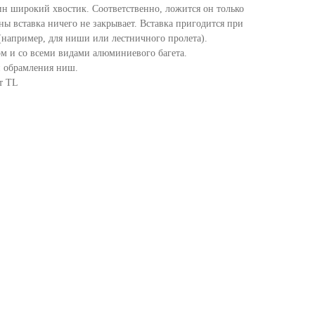
дин широкий хвостик. Соответственно, ложится он только
оны вставка ничего не закрывает. Вставка пригодится при
(например, для ниши или лестничного пролета).
м и со всеми видами алюминиевого багета.
и обрамления ниш.
т TL