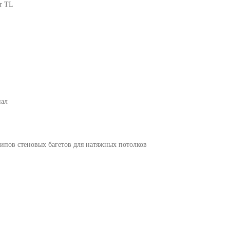
т TL
иал
типов стеновых багетов для натяжных потолков