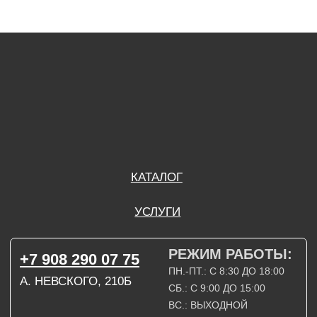
РЕЖИМ РАБОТЫ:
+7 908 290 07 75
ПН.-ПТ.: С 8:30 ДО 18:00
А. НЕВСКОГО, 210Б
СБ.: С 9:00 ДО 15:00
ВС.: ВЫХОДНОЙ
РЕЖИМ РАБОТЫ:
+7 908 290 09 54
ДЗЕРЖИНСКОГО, 19Б
ПН.-ПТ.: С 8:30 ДО 18:00
СБ.: ВЫХОДНОЙ
ВС.: ВЫХОДНОЙ
ЗАДАТЬ ВОПРОС
ВКОНТАКТЕ
INSTAGRAM*
TELEGRAM
ТЕХНИЧЕСКИЕ КАРТЫ
НАПИСАТЬ В МАХ
3D МОДЕЛИ
КАТАЛОГ