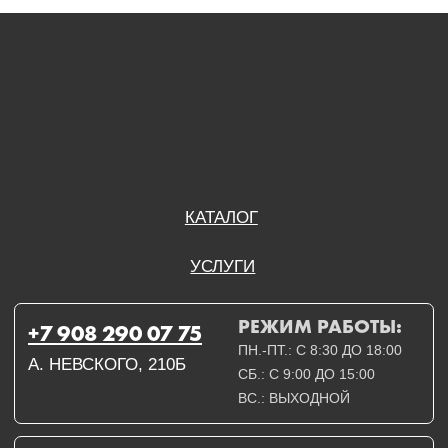
А. НЕВСКОГО, 210Б
СБ.: С 9:00 ДО 15:00
ВС.: ВЫХОДНОЙ
РЕЖИМ РАБОТЫ:
+7 908 290 09 54
ДЗЕРЖИНСКОГО, 19Б
ПН.-ПТ.: С 8:30 ДО 18:00
СБ.: ВЫХОДНОЙ
ВС.: ВЫХОДНОЙ
ЗАДАТЬ ВОПРОС
ВКОНТАКТЕ
INSTAGRAM*
TELEGRAM
ТЕХНИЧЕСКИЕ КАРТЫ
НАПИСАТЬ В МАХ
3D МОДЕЛИ
КАТАЛОГ