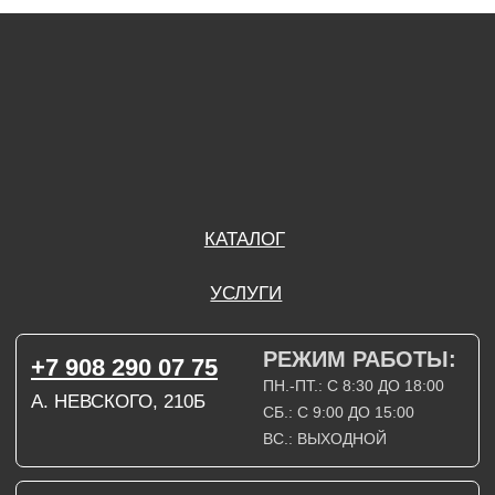
А. НЕВСКОГО, 210Б
СБ.: С 9:00 ДО 15:00
ВС.: ВЫХОДНОЙ
РЕЖИМ РАБОТЫ:
+7 908 290 09 54
ДЗЕРЖИНСКОГО, 19Б
ПН.-ПТ.: С 8:30 ДО 18:00
СБ.: ВЫХОДНОЙ
ВС.: ВЫХОДНОЙ
ЗАДАТЬ ВОПРОС
ВКОНТАКТЕ
INSTAGRAM*
TELEGRAM
ТЕХНИЧЕСКИЕ КАРТЫ
НАПИСАТЬ В МАХ
3D МОДЕЛИ
КАТАЛОГ