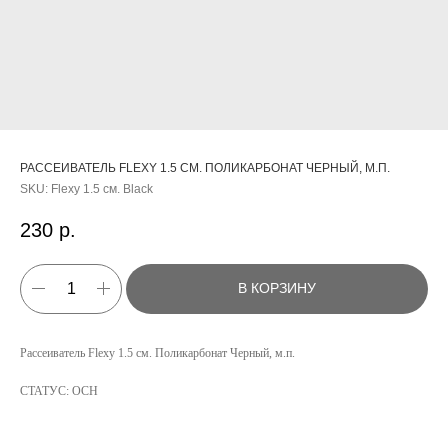
РАССЕИВАТЕЛЬ FLEXY 1.5 СМ. ПОЛИКАРБОНАТ ЧЕРНЫЙ, М.П.
SKU:
Flexy 1.5 см. Black
230
р.
В КОРЗИНУ
КАТАЛОГ
Рассеиватель Flexy 1.5 см. Поликарбонат Черный, м.п.
УСЛУГИ
СТАТУС: ОСН
РЕЖИМ РАБОТЫ:
+7 908 290 07 75
ПН.-ПТ.: С 8:30 ДО 18:00