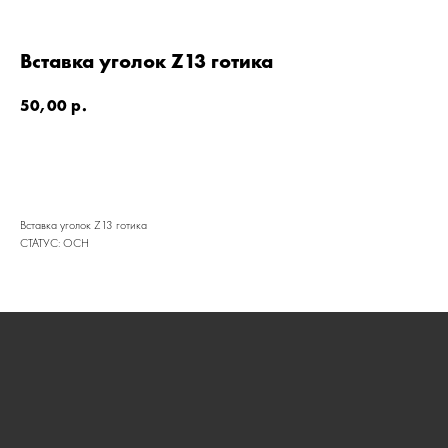
Вставка уголок Z13 готика
50,00
р.
Вставка уголок Z13 готика
КАТАЛОГ
СТАТУС: ОСН
УСЛУГИ
РЕЖИМ РАБОТЫ:
+7 908 290 07 75
ПН.-ПТ.: С 8:30 ДО 18:00
А. НЕВСКОГО, 210Б
СБ.: С 9:00 ДО 15:00
ВС.: ВЫХОДНОЙ
РЕЖИМ РАБОТЫ:
+7 908 290 09 54
ДЗЕРЖИНСКОГО, 19Б
ПН.-ПТ.: С 8:30 ДО 18:00