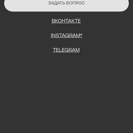
СОГЛАСИЕ НА ОБРАБОТКУ ПЕРСОНАЛЬНЫХ ДАННЫХ
ПОЛИТИТИКА В ОТНОШЕНИИ ОБРАБОТКИ ПЕРСОНАЛЬНЫХ ДАННЫХ
ДОГОВОР КУПЛИ-ПРОДАЖИ
ИП ПОДДУБНЫЙ А.Г.
ИНН: 390515008408
*Instagram принадлежит компании Meta Platforms Inc., которая
признана экстремистской организацией и запрещена на
территории Российской Федерации.