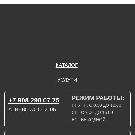
А. НЕВСКОГО, 210Б
СБ.: С 9:00 ДО 15:00
ВС.: ВЫХОДНОЙ
РЕЖИМ РАБОТЫ:
+7 908 290 09 54
ДЗЕРЖИНСКОГО, 19Б
ПН.-ПТ.: С 8:30 ДО 18:00
СБ.: ВЫХОДНОЙ
ВС.: ВЫХОДНОЙ
ЗАДАТЬ ВОПРОС
ВКОНТАКТЕ
INSTAGRAM*
TELEGRAM
ТЕХНИЧЕСКИЕ КАРТЫ
НАПИСАТЬ В МАХ
3D МОДЕЛИ
КАТАЛОГ