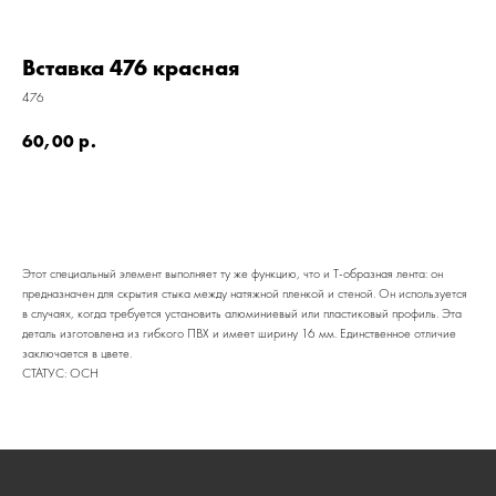
Вставка 476 красная
476
60,00
р.
Этот специальный элемент выполняет ту же функцию, что и Т-образная лента: он
предназначен для скрытия стыка между натяжной пленкой и стеной. Он используется
в случаях, когда требуется установить алюминиевый или пластиковый профиль. Эта
деталь изготовлена из гибкого ПВХ и имеет ширину 16 мм. Единственное отличие
КАТАЛОГ
заключается в цвете.
СТАТУС: ОСН
УСЛУГИ
РЕЖИМ РАБОТЫ:
+7 908 290 07 75
ПН.-ПТ.: С 8:30 ДО 18:00
А. НЕВСКОГО, 210Б
СБ.: С 9:00 ДО 15:00
ВС.: ВЫХОДНОЙ