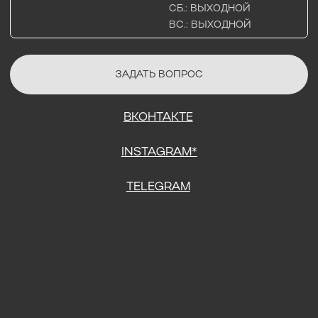
СОГЛАСИЕ НА ОБРАБОТКУ ПЕРСОНАЛЬНЫХ ДАННЫХ
ПОЛИТИТИКА В ОТНОШЕНИИ ОБРАБОТКИ ПЕРСОНАЛЬНЫХ ДАННЫХ
ДОГОВОР КУПЛИ-ПРОДАЖИ
ИП ПОДДУБНЫЙ А.Г.
ИНН: 390515008408
*Instagram принадлежит компании Meta Platforms Inc., которая
признана экстремистской организацией и запрещена на
территории Российской Федерации.