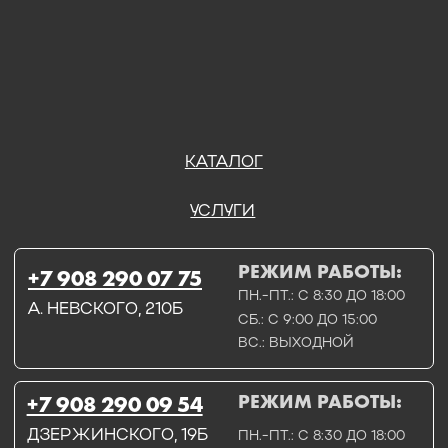
РЕЖИМ РАБОТЫ:
+7 908 290 09 54
ДЗЕРЖИНСКОГО, 19Б
ПН.-ПТ.: С 8:30 ДО 18:00
СБ.: ВЫХОДНОЙ
ВС.: ВЫХОДНОЙ
ЗАДАТЬ ВОПРОС
ВКОНТАКТЕ
INSTAGRAM*
TELEGRAM
ТЕХНИЧЕСКИЕ КАРТЫ
НАПИСАТЬ В МАХ
3D МОДЕЛИ
КАТАЛОГ