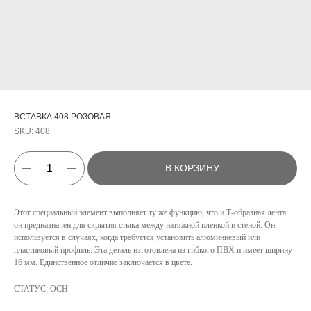
ВСТАВКА 408 РОЗОВАЯ
SKU:
408
В КОРЗИНУ
Этот специальный элемент выполняет ту же функцию, что и Т-образная лента:
он предназначен для скрытия стыка между натяжной пленкой и стеной. Он
используется в случаях, когда требуется установить алюминиевый или
пластиковый профиль. Эта деталь изготовлена из гибкого ПВХ и имеет ширину
КАТАЛОГ
16 мм. Единственное отличие заключается в цвете.
УСЛУГИ
СТАТУС: ОСН
РЕЖИМ РАБОТЫ:
+7 908 290 07 75