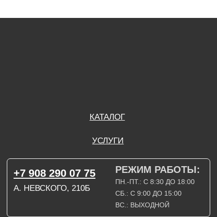
ПН.-ПТ.: С 8:30 ДО 18:00
А. НЕВСКОГО, 210Б
СБ.: С 9:00 ДО 15:00
ВС.: ВЫХОДНОЙ
РЕЖИМ РАБОТЫ:
+7 908 290 09 54
ДЗЕРЖИНСКОГО, 19Б
ПН.-ПТ.: С 8:30 ДО 18:00
СБ.: ВЫХОДНОЙ
ВС.: ВЫХОДНОЙ
ЗАДАТЬ ВОПРОС
ВКОНТАКТЕ
INSTAGRAM*
TELEGRAM
ТЕХНИЧЕСКИЕ КАРТЫ
НАПИСАТЬ В МАХ
3D МОДЕЛИ
КАТАЛОГ