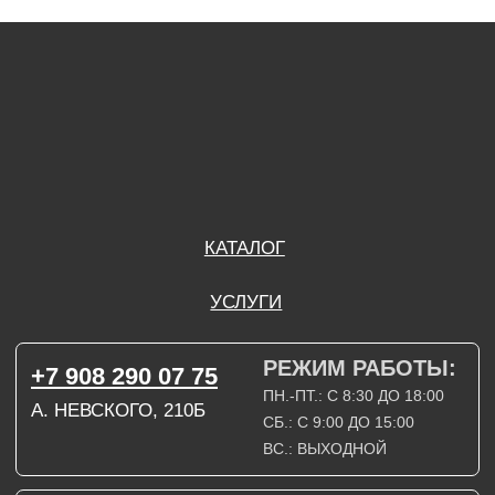
А. НЕВСКОГО, 210Б
СБ.: С 9:00 ДО 15:00
ВС.: ВЫХОДНОЙ
РЕЖИМ РАБОТЫ:
+7 908 290 09 54
ДЗЕРЖИНСКОГО, 19Б
ПН.-ПТ.: С 8:30 ДО 18:00
СБ.: ВЫХОДНОЙ
ВС.: ВЫХОДНОЙ
ЗАДАТЬ ВОПРОС
ВКОНТАКТЕ
INSTAGRAM*
TELEGRAM
ТЕХНИЧЕСКИЕ КАРТЫ
НАПИСАТЬ В МАХ
3D МОДЕЛИ
КАТАЛОГ