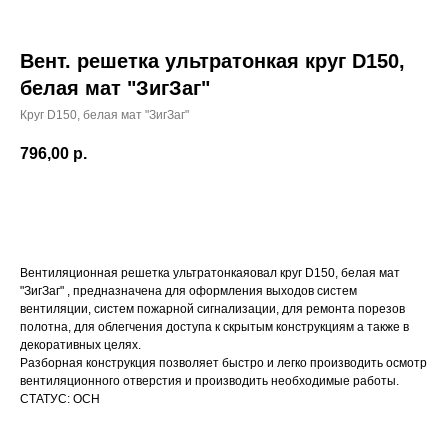
Вент. решетка ультратонкая круг D150,
белая мат "ЗигЗаг"
Круг D150, белая мат "ЗигЗаг"
796,00
р.
Вентиляционная решетка ультратонкаяовал круг D150, белая мат
"ЗигЗаг" , предназначена для оформления выходов систем
вентиляции, систем пожарной сигнализации, для ремонта порезов
полотна, для облегчения доступа к скрытым конструкциям а также в
декоративных целях.
КАТАЛОГ
Разборная конструкция позволяет быстро и легко производить осмотр
вентиляционного отверстия и производить необходимые работы.
УСЛУГИ
СТАТУС: ОСН
РЕЖИМ РАБОТЫ:
+7 908 290 07 75
ПН.-ПТ.: С 8:30 ДО 18:00