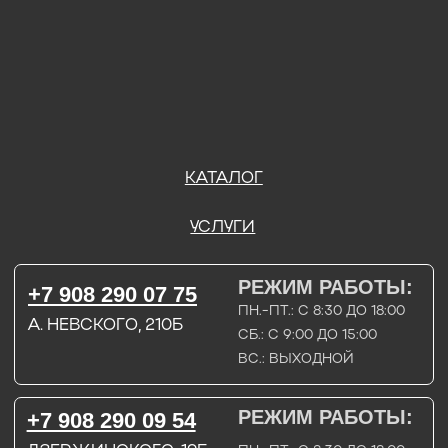
ВС.: ВЫХОДНОЙ
РЕЖИМ РАБОТЫ:
+7 908 290 09 54
ДЗЕРЖИНСКОГО, 19Б
ПН.-ПТ.: С 8:30 ДО 18:00
СБ.: ВЫХОДНОЙ
ВС.: ВЫХОДНОЙ
ЗАДАТЬ ВОПРОС
ВКОНТАКТЕ
INSTAGRAM*
TELEGRAM
ТЕХНИЧЕСКИЕ КАРТЫ
НАПИСАТЬ В МАХ
3D МОДЕЛИ
КАТАЛОГ