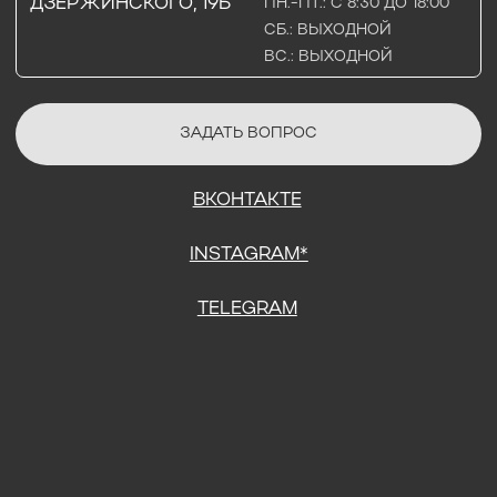
СОГЛАСИЕ НА ОБРАБОТКУ ПЕРСОНАЛЬНЫХ ДАННЫХ
ПОЛИТИТИКА В ОТНОШЕНИИ ОБРАБОТКИ ПЕРСОНАЛЬНЫХ ДАННЫХ
ДОГОВОР КУПЛИ-ПРОДАЖИ
ИП ПОДДУБНЫЙ А.Г.
ИНН: 390515008408
*Instagram принадлежит компании Meta Platforms Inc., которая
признана экстремистской организацией и запрещена на
территории Российской Федерации.