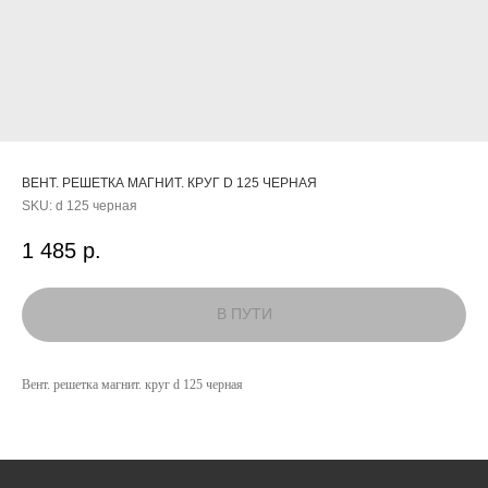
ВЕНТ. РЕШЕТКА МАГНИТ. КРУГ D 125 ЧЕРНАЯ
SKU:
d 125 черная
1 485
р.
КАТАЛОГ
Вент. решетка магнит. круг d 125 черная
УСЛУГИ
РЕЖИМ РАБОТЫ:
+7 908 290 07 75
ПН.-ПТ.: С 8:30 ДО 18:00
А. НЕВСКОГО, 210Б
СБ.: С 9:00 ДО 15:00