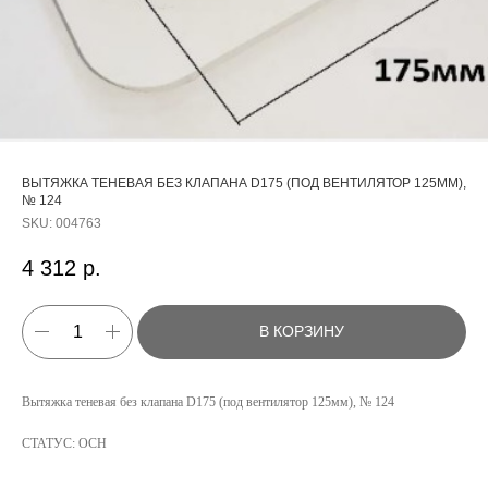
ВЫТЯЖКА ТЕНЕВАЯ БЕЗ КЛАПАНА D175 (ПОД ВЕНТИЛЯТОР 125ММ),
№ 124
SKU:
004763
4 312
р.
В КОРЗИНУ
КАТАЛОГ
Вытяжка теневая без клапана D175 (под вентилятор 125мм), № 124
УСЛУГИ
СТАТУС: ОСН
РЕЖИМ РАБОТЫ:
+7 908 290 07 75