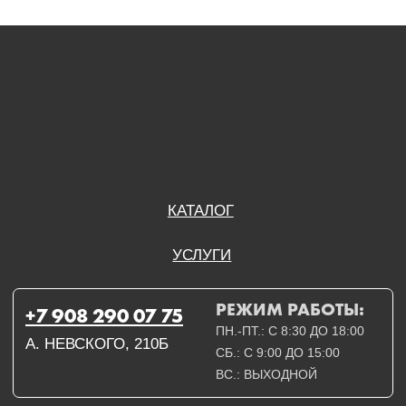
ПН.-ПТ.: С 8:30 ДО 18:00
А. НЕВСКОГО, 210Б
СБ.: С 9:00 ДО 15:00
ВС.: ВЫХОДНОЙ
РЕЖИМ РАБОТЫ:
+7 908 290 09 54
ДЗЕРЖИНСКОГО, 19Б
ПН.-ПТ.: С 8:30 ДО 18:00
СБ.: ВЫХОДНОЙ
ВС.: ВЫХОДНОЙ
ЗАДАТЬ ВОПРОС
ВКОНТАКТЕ
INSTAGRAM*
TELEGRAM
ТЕХНИЧЕСКИЕ КАРТЫ
НАПИСАТЬ В МАХ
3D МОДЕЛИ
КАТАЛОГ